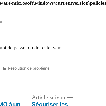
ware\microsoft\windows\currentversion\policies
ur
mot de passe, ou de rester sans.
Publié
Résolution de problème
dans
le
Article
Article suivant
dent :
suivant :
SMO à un
Sécuriser les