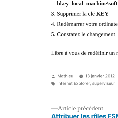
hkey_local_machine\soft
Supprimer la clé
KEY
Redémarrer votre ordinate
Constatez le changement
Libre à vous de redéfinir un 
Publié
Mathieu
13 janvier 2012
par
Étiquettes :
Internet Explorer
,
superviseur
Artic
Article précédent
précé
Attribuer les rôles F