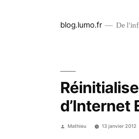
Aller
au
blog.lumo.fr
De l'inf
contenu
Réinitialis
d’Internet 
Publié
Mathieu
13 janvier 2012
par