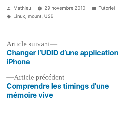
Publié
Publié
Mathieu
29 novembre 2010
Tutoriel
par
Étiquettes :
dans
Linux
,
mount
,
USB
Article
Article suivant
suivant :
Changer l’UDID d’une application
Navigation
iPhone
de
Article
Article précédent
l’article
précédent :
Comprendre les timings d’une
mémoire vive