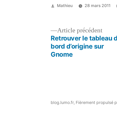
Publié
Mathieu
28 mars 2011
par
Artic
Article précédent
précé
Retrouver le tableau 
Navigation
bord d’origine sur
Gnome
de
l’article
blog.lumo.fr
,
Fièrement propulsé 