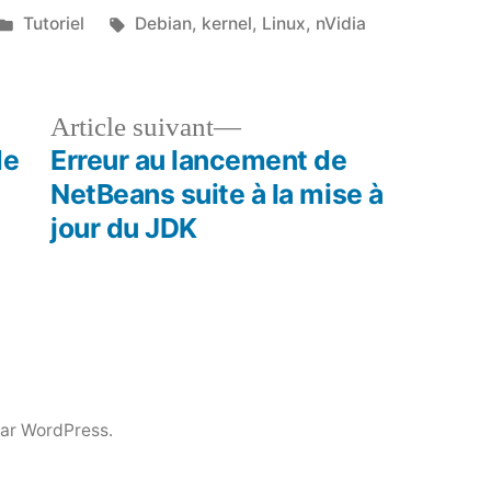
Publié
Étiquettes :
Tutoriel
Debian
,
kernel
,
Linux
,
nVidia
dans
le
Article
Article suivant
dent :
suivant :
de
Erreur au lancement de
NetBeans suite à la mise à
jour du JDK
par WordPress.