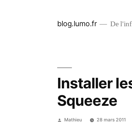
Aller
au
blog.lumo.fr
De l'inf
contenu
Installer l
Squeeze
Publié
Mathieu
28 mars 2011
par