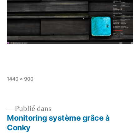
Taille
1440 × 900
originale
Publié dans
Monitoring système grâce à
Navigation
Conky
de